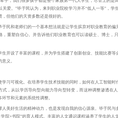
几辈子，我们很多孩子都是整个家族第一代大学生，尽管上的是
以关爱。”毕于民认为，来到职业院校学习并不“低人一等”，学
惯，但他们的天资多数还是很好的。
毕于民和老师们的一个基本想法就是让学生摈弃对职业教育的偏
路，重塑自信心。并告诉他们职业教育也可以读硕士、博士，
学生开设了丰富的课程，并为学生搭建了创新创业、技能比赛等
的意义。
使学习可视化。在培养学生技术技能的同时，如何在人工智能时
方式，从以学历导向型向能力导向型转变，而这种调整渗透在人
多环节和元素的系统性调整。
撑人美好生活的精神动力，也是发现自我的信心源泉。毕于民与
“ 学院+书院”的育人模式。丰富的人文通识课程涵养了学生的人