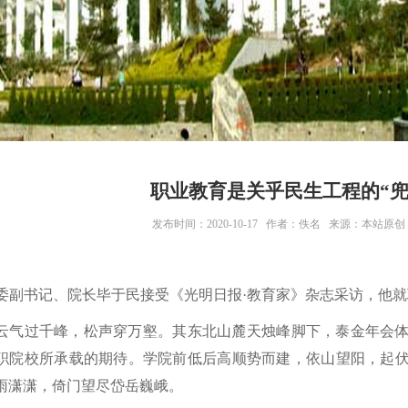
职业教育是关乎民生工程的“兜
发布时间：2020-10-17 作者：佚名 来源：本站原
委副书记、院长毕于民接受《光明日报
·
教育家》杂志采访，他就
云气过千峰，松声穿万壑。其东北山麓天烛峰脚下，泰金年会
职院校所承载的期待。学院前低后高顺势而建，依山望阳，起
雨潇潇，倚门望尽岱岳巍峨。