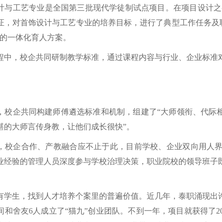
计与工艺专业是全国第三批现代学徒制试点项目。在项目设计之
证，对首饰设计与工艺专业的培养目标，进行了典型工作任务及
施的一体化育人方案。
程中，校企共同研制教学标准，通过课程内容与行业、企业标准
，校企共同构建师傅遴选标准和机制，组建了
“大师领衔、代际
湛的大师言传身教，让他们成长很快”。
，校企合作、产教融合应不止于此，目前学校、企业双向用人
业经验的管理人员深度参与学校治理决策，职业院校的领导班子
有学生，找到人才培养个案里的普遍价值。近几年，泰职涌现出
间和舍友
6人成立了“猫九”创业团队。不到一年，项目就获得了