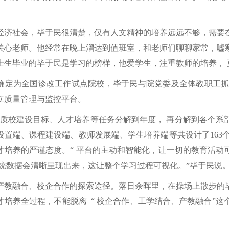
经济社会，毕于民很清楚，仅有人文精神的培养远远不够，需要
关心老师。他经常在晚上溜达到值班室，和老师们聊聊家常，嘘
士生毕业的毕于民是学习的榜样，他爱学生，注重教师的培养，
职被确定为全国诊改工作试点院校，毕于民与院党委及全体教职工抓
立质量管理与监控平台。
优质校建设目标、人才培养等任务分解到年度， 再分解到各个系
置端、课程建设端、教师发展端、学生培养端等共设计了163个
才培养的严谨态度。“ 平台的主动和智能化，让一切的教育活动可
系统数据会清晰呈现出来，这让整个学习过程可视化。”毕于民说
产教融合、校企合作的探索途径。落日余晖里，在操场上散步的
才培养全过程，不能脱离
“ 校企合作、工学结合、产教融合”