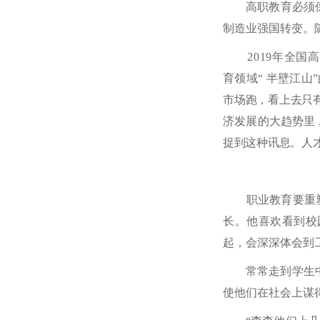
高职教育必须
制造业强国转变。
2019年全
育领域
“ 半壁江山
”
市场跑，看上去只
济发展的大趋
势里
捉到这种讯息。人
职业教育要重
长。他喜欢看到校
起，会深深体会到
常常走到学生
使他们在社会上谋