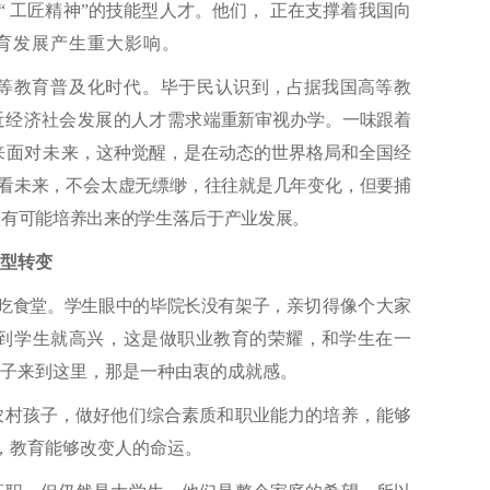
“ 工匠精神”的技能型人才。他们， 正在支撑着我国向
育发展产生重大影响。
入高等教育普及化时代。毕于民
认识到，占据我
国高等教
近经济社会发展的人才需求
端重新审视办学。一味跟着
来面对未
来，这种觉醒，是在动态的世界格局和全国经
看未来，不会太虚无缥缈，往往就是几年变化，但
要捕
很有可能培养出来的学生落后于产业发展。
型转变
吃食堂。学生眼中的毕院长没有架子，
亲切得像个大家
到学生就高兴，这是
做职业教育的荣耀，和学生在一
学子来到这里，那是一种由衷的成就感。
农村孩子，做好他们综合素质和职业能力的培养，能够
为，教育能够改变人的命运。