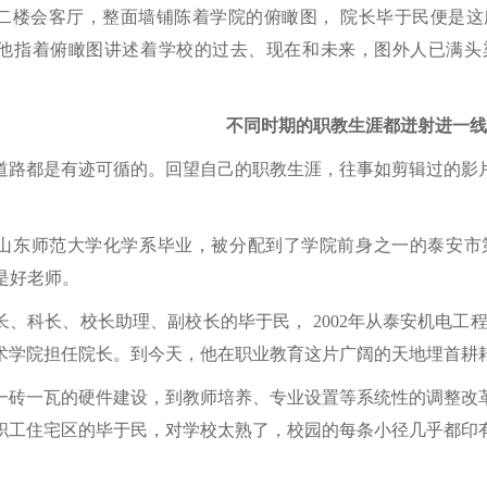
二楼会客厅，整面墙铺陈着学院的俯瞰图，
院长毕于民便是这
他指着俯瞰图讲述着学校的过去、现在和未来，图外人已满头
不同时期的职教生涯都迸射进一线
道路都是有迹可循的。回望自己的职教生涯，往事如剪辑过的影
他从山东师范大学化学系毕业，被分配到了学院前身之一的泰安
是好老师。
长、科长、校长助理、副校长的毕于民，
2002年从泰安机电
术学院担任院长。到今天，他在职业教育这片广阔的天地埋首耕耘
一砖一瓦的硬件建设，到教师培养、专业设置等系统性的调整改
职工住宅区的毕于民，对学校太熟了，校园的每条小径几乎都印