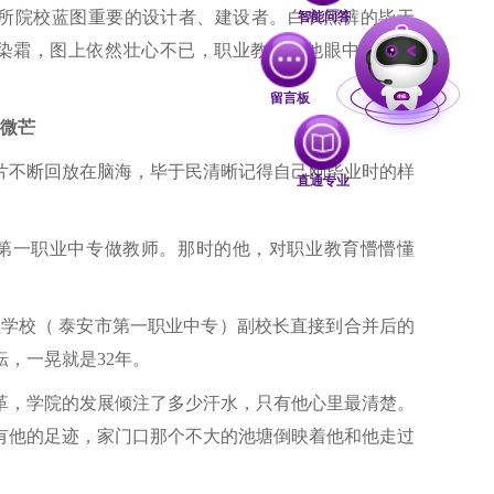
所院校蓝图重要的设计者、建设者。白衣黑裤的毕于
智能问答
染霜，图上依然壮心不已，职业教育是他眼中炙热的
留言板
直通专业
微芒
片不断回放在脑海，毕于民清晰记得自己刚毕业时的样
市第一职业中专做教师。那时的他，对职业教育懵懵懂
工程学校（ 泰安市第一职业中专）副校长直接到合并后的
，一晃就是32年。
革，学院的发展倾注了多少汗水，只有他心里最清楚。
有他的足迹，家门口那个不大的池塘倒映着他和他走过