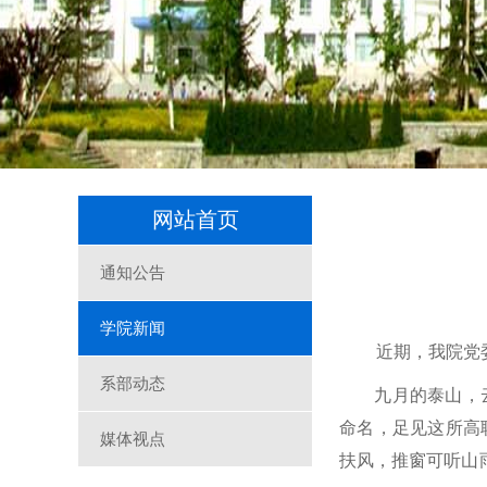
网站首页
通知公告
学院新闻
近期，我院党
系部动态
九月的泰山，
命名，足见这所高
媒体视点
扶风，推窗可听山