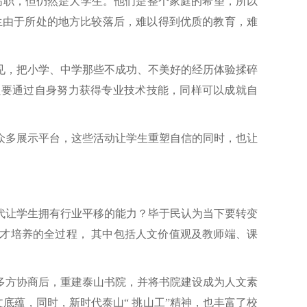
高职，但仍然是大学生。他们是整个家庭的希望，所以
生由于所处的地方比较落后，难以得到优质的教育，难
见，把小学、中学那些不成功、不美好的经历体验揉碎
只要通过自身努力获得专业技术技能，同样可以成就自
众多展示平台，这些活动让学生重塑自信的同时，也让
代让学生拥有行业平移的能力？毕于民认为当下要转变
才培养的全过程，
其中包括人文价值观及教师端、课
多方协商后，重建泰山书院，并将书院建设成
为
人文素
文底蕴，同时，新时代泰山“ 挑山工”精神，也丰富了校