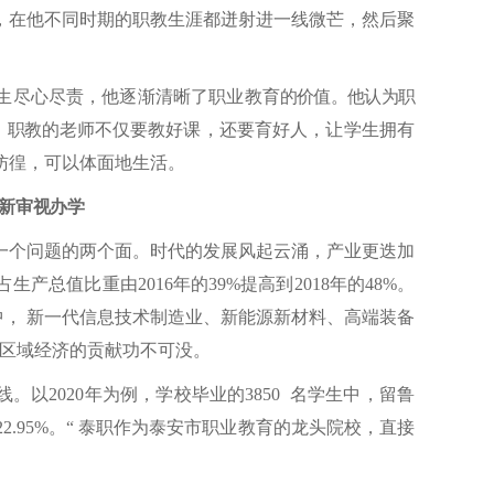
，在他不同时期的职教生涯都迸射进一线微芒，然后聚
生尽心尽责，他逐渐清晰了职业教育
的价值。他认为职
。职教的老师不
仅要教好课，还要育好人，让学生拥有
彷徨，可以体面地生活。
新审视办学
一个问题的两个面。时代的发展风起云涌，产业更迭加
占生产总值比重由
2016年的39%提高到2018年的48%。
业中， 新一代信息技术制造业、新能源新材料、高端装备
校对区域经济的贡献功不可没。
。以2020年为例，学校毕业的3850 名学生中，留鲁
的22.95%。“ 泰职作为泰安市职业教育的龙头院校，直接