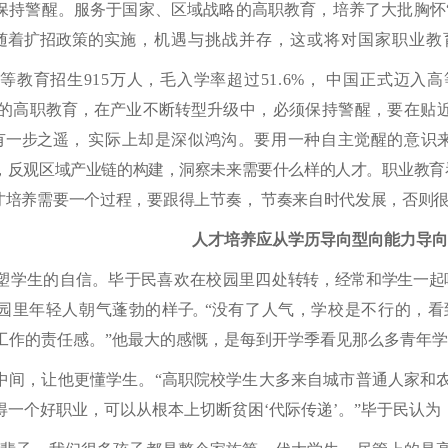
保持警醒。服务于国家、区域战略的高职教育，培养了大批胸怀
随着扩招政策的实
施，机遇与挑战并存，这或将对国家职业教
国高等教育招生915万人，毛入学率超过51.6%， 中国正式迈
的高职教育，在产业不断转型升
级中，必须保持警醒，要在贴
有一步之遥，
实际上却是深似鸿沟。要用一种自主觉醒的意识
，反观区域产业链的构建，洞察未来需要什么样的人才。
职业教育
才培养需要一个过程，要跟得上节奏，
节奏来自时代发展，否则
人才培养应从学历导向型向能力导向
塑学生的自信。毕于民喜欢在校园里四处
转转，经常和学生一起
园里年轻人朝气蓬勃的样
子。
“
没有了人气，学校是不行的，看
工作的责
任感。
”他最大的感慨，是每到开学季看见那么多青年
中间，让他更懂学生。
“高职院校学生大多来自城市普通人家和
得一个好职业，可以从根本上切断贫困‘代际传递’。”毕于民认