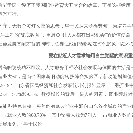
的毕于民，经历了我国职业教育大开大合的改革。正是这些经历
追光前行。
坚守，无数个黄灯长夜的思考，毕于民从
未觉得劳烦，为培养学
民生工程的
“
兜底教育
”
，
更肩负
“
让人人都有出彩机会
”
的价值使命
社会发展贡献才智的同时，也要让他们能够站在时代的风口处
不
要在贴近人才需求端用自主觉醒的意识重
后高职院校功不可没。人才服务于经济社会发展与体面的生活是
造业大省，是首个国家新旧动能转换综合实验区，新动能增加值
的《2019 年山东省国民经济和社会发展统计公报》显示，十强产
.5%、5.7%和9.3%。数据增长的背后，是人的因素， 职业院
技能型特色名校，每年约有
88%毕业生涌向山东各个城市的产业线
，占就业人数的88.73%， 其中留泰人数为774人， 占就业人数
发展服务。”毕于民说。