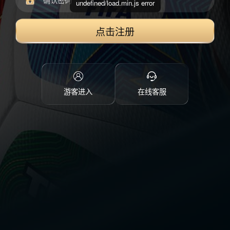
undefined/load.min.js error
点击注册
游客进入
在线客服