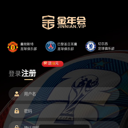
送
18
元
注册
登录